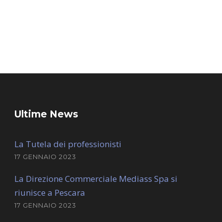
Ultime News
La Tutela dei professionisti
17 GENNAIO 2023
La Direzione Commerciale Mediass Spa si
riunisce a Pescara
17 GENNAIO 2023