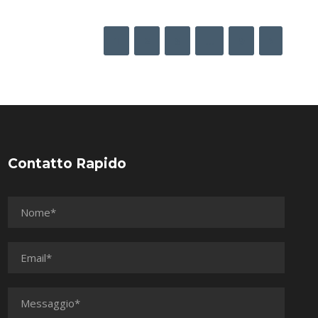
1
2
3
…
9
Contatto Rapido