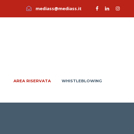
mediass@mediass.it
AREA RISERVATA
WHISTLEBLOWING