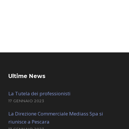
Ultime News
La Tutela dei professionisti
17 GENNAIO 2023
La Direzione Commerciale Mediass Spa si
riunisce a Pescara