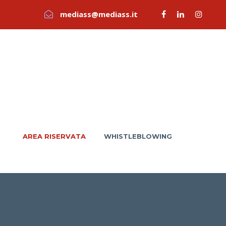
mediass@mediass.it
AREA RISERVATA
WHISTLEBLOWING