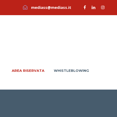
mediass@mediass.it
AREA RISERVATA
WHISTLEBLOWING