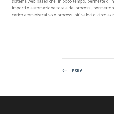
sistema web based che, in poco tempo, permette di indi
importi e automazione totale dei processi, permettono 
carico amministrativo e processi più veloci di circola
PREV