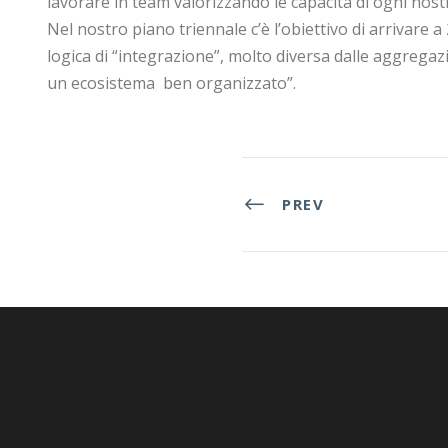
lavorare in team valorizzando le capacità di ogni nost
Nel nostro piano triennale c’è l’obiettivo di arrivare 
logica di “integrazione”, molto diversa dalle aggregaz
un ecosistema ben organizzato”.
PREV