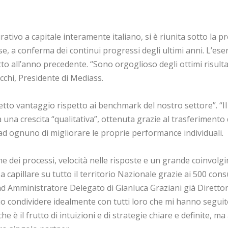
tivo a capitale interamente italiano, si è riunita sotto la p
ese, a conferma dei continui progressi degli ultimi anni. L’ese
tto all’anno precedente. “Sono orgoglioso degli ottimi risul
chi, Presidente di Mediass.
n netto vantaggio rispetto ai benchmark del nostro settore”. “I
 una crescita “qualitativa”, ottenuta grazie al trasferimento
ad ognuno di migliorare le proprie performance individuali.
 dei processi, velocità nelle risposte e un grande coinvolgime
a capillare su tutto il territorio Nazionale grazie ai 500 con
ad Amministratore Delegato di Gianluca Graziani già Diretto
o condividere idealmente con tutti loro che mi hanno seguito 
he è il frutto di intuizioni e di strategie chiare e definite, 