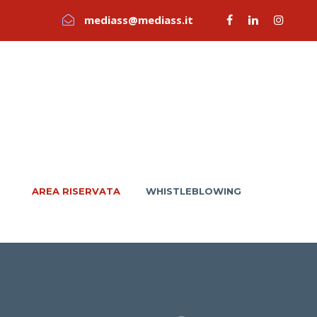
mediass@mediass.it
AREA RISERVATA
WHISTLEBLOWING