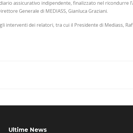
iario assicurativo indipendente, finalizzato nel ricondurre l’
irettore Generale di MEDIASS, Gianluca Graziani.
gli interventi dei relatori, tra cui il Presidente di Mediass, R
Ultime News