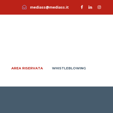
mediass@mediass.it
AREA RISERVATA
WHISTLEBLOWING